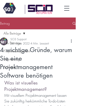
Beitrag
Alle Beiträge
SO3 Support
Alle Beiträge
28. März 2022
4 Min. Lesezeit
4 wichtige Gründe, warum
Projektmanagement
Sie eine
Engineering
Projektmanagement
Software
Software benötigen
Was ist visuelles 
Projektmanagement?
Mit visuellem Projektmanagement lassen 
Sie zukünftig herkömmliche To-do-Listen 