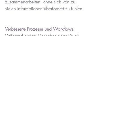
zusammenarbeiten, ohne sich von zu 
vielen Informationen überfordert zu fühlen.
Verbesserte Prozesse und Workflows
Während einige Menschen unter Druck 
aufblühen, arbeiten andere besser in 
einem stabilen Umfeld, in dem Aufgaben 
nicht unüberwindbar scheinen. Wenn Sie 
und Ihre Teams sich von der Arbeit 
überfordert fühlen, leidet die Leistung. Die 
Arbeit im überlasteten Zustand macht es 
schwieriger, Aufgaben zu planen und 
Prioritäten zu setzen. Dadurch sinkt die 
Produktivität.
Und nun die gute Nachricht: Eine 
Möglichkeit, wie Sie verhindern können, 
dass Sie und Ihre Teams sich überfordert 
fühlen, ist die Einführung des Pull-Systems.