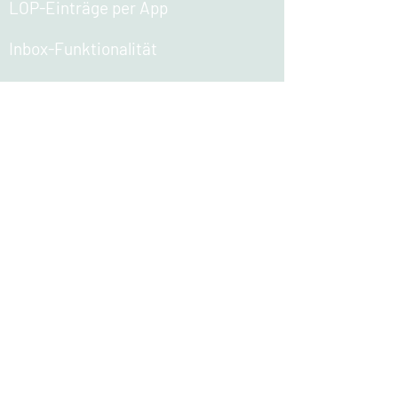
LOP-Einträge per App​
Inbox-Funktionalität​
Filter für interne und
kundenrelevante Punkte​
Dateianhänge (ohne
Größenbeschränkung)​
Frei konfigurierbare Spalten​
Festlegung von Zuständigkeiten​
A
utomatische Benachrichtigungen
bei Aufgabenzuweisung oder
Terminüberschreitung​
Follow-Funktionalität