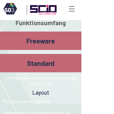
Funktionsumfang
Freeware
Standard
Enthält alles aus der Freeware und
zusätzlich:​​​
Layout
Nutzung eines Layouts​
Unbegrenzte Anwenderanzahl in