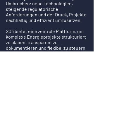
Umbrüchen: neue Technologien,
steigende regulatorische
Anforderungen und der Druck, Projekte
nachhaltig und effizient umzusetzen.
SO3 bietet eine zentrale Plattform, um
komplexe Energieprojekte strukturiert
zu planen, transparent zu
dokumentieren und flexibel zu steuern
– von der ersten Planung bis zum
laufenden Betrieb.